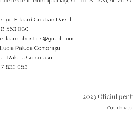
ției este în municipiul Iași, str. M. Sturza, nr. 25, 
: pr. Eduard Cristian David
48 553 080
.eduard.christian@gmail.com
 Lucia Raluca Comorașu
cia-Raluca Comorașu
47 833 053
2023 Oficiul pent
Coordonator: