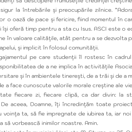
denți să descopere frumusețile credinței creștine 
igur la întrebările și preocupările zilnice. ”Adoraț
lor o oază de pace și fericire, fiind momentul în ca
și își oferă timp pentru a sta cu Isus. ASCI este o 
ne în valoare calitățile, atât pentru a se dezvolta p
pelui, și implicit în folosul comunității.
ul pe care studenții îl rostesc în cadrul li
ponibilitatea de a ne implica în activitățile Asociaț
ersitare și în ambientele tinerești, de a trăi și de a
de a face cunoscute valorile morale creștine ale vieți
itate fiecare zi, fiecare clipă, ca dar divin: la
 De aceea, Doamne, îți încredințăm toate proiec
voința ta, să fie impregnate de iubirea ta, iar no
ta să vorbească inimilor noastre. Amin.